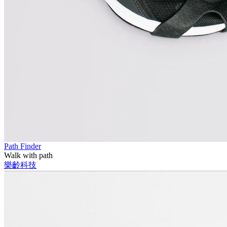
Path Finder
Walk with path
樂齡科技