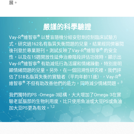
展。
嚴謹的科學驗證
®
®
Vay-R
維智寧
以雙盲隨機分組安慰劑控制臨床試驗方
式，研究過162名有脂質失衡問題的兒童，結果經同儕審閱
®
®
後刊登於專業期刊。測試反映了Vay-R
維智寧
的安全
性，以及在15週開放性延伸治療階段評估功效時，顯示出
®
®
Vay-R
維智寧
有助減低行為活躍和情緒躁動，特別是明
顯情緒問題的兒童。另外，在一個回溯性研究裡，我們評
®
估了518名脂質失衡的實驗者（平均年齡11歲），Vay-R
®
3
維智寧
不但有助改善他們的能力，同時減少情緒問題。
我們獨特的PS -Omega-3結構，大大增加了Omega-3在實
驗老鼠腦部的生物利用度，比只使用魚油或大豆PS或魚油
1,2
加大豆PS更為有效。