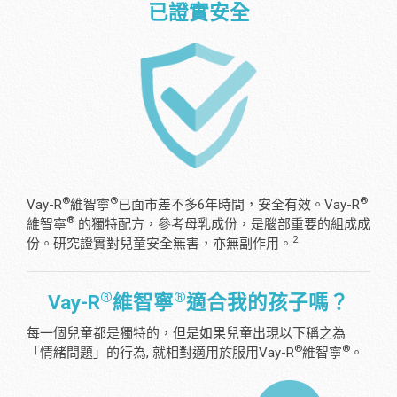
已證實安全
®
®
®
Vay-R
維智寧
已面市差不多6年時間，安全有效。Vay-R
®
維智寧
的獨特配方，參考母乳成份，是腦部重要的組成成
2
份。研究證實對兒童安全無害，亦無副作用。
®
®
Vay-R
維智寧
適合我的孩子嗎？
每一個兒童都是獨特的，但是如果兒童出現以下稱之為
®
®
「情緒問題」的行為, 就相對適用於服用Vay-R
維智寧
。