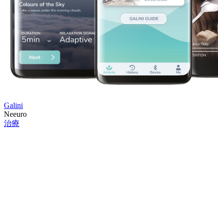
Galini
Neeuro
治療