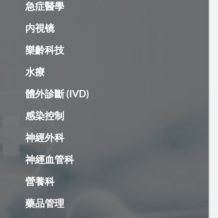
急症醫學
内視镜
樂齡科技
水療
體外診斷 (IVD)
感染控制
神經外科
神經血管科
營養科
藥品管理