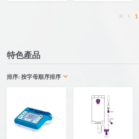
1
特色產品
按字母順序排序
排序: