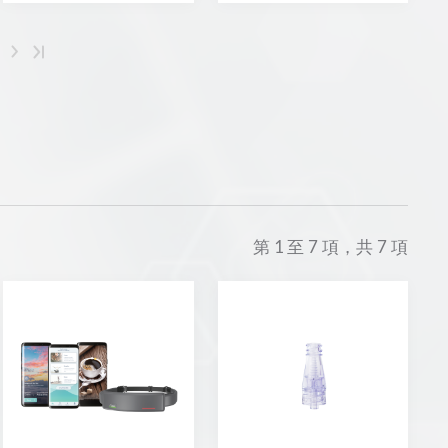
第
1
至
7
項，共
7
項