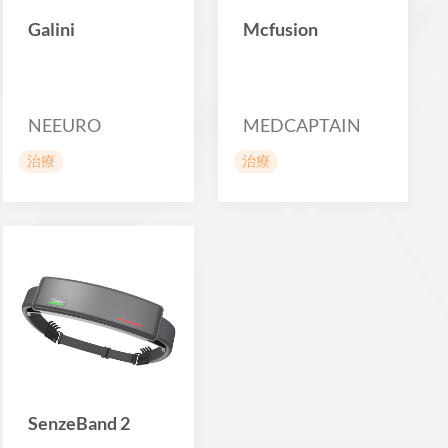
Galini
Mcfusion
NEEURO
MEDCAPTAIN
治療
治療
SenzeBand 2