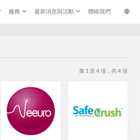
服務
最新消息與活動
聯絡我們
第
1
至
4
項，共
4
項