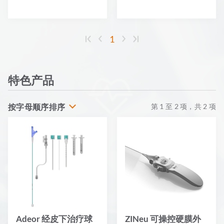
1
特色产品
按字母顺序排序
第
1
至
2
项，共
2
项
Adeor 经皮下治疗球
ZINeu 可操控硬膜外