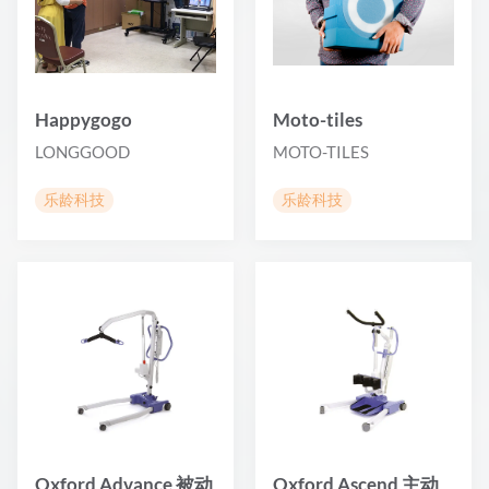
Happygogo
Moto-tiles
LONGGOOD
MOTO-TILES
乐龄科技
乐龄科技
Oxford Advance 被动
Oxford Ascend 主动