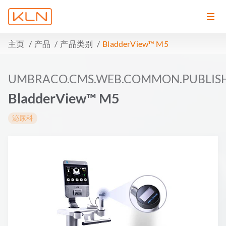
主页
产品
产品类别
BladderView™ M5
UMBRACO.CMS.WEB.COMMON.PUBLIS
BladderView™ M5
泌尿科