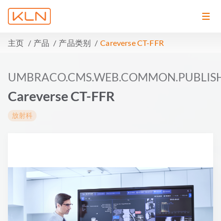
主页
产品
产品类别
Careverse CT-FFR
UMBRACO.CMS.WEB.COMMON.PUBLIS
Careverse CT-FFR
放射科