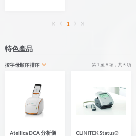
1
特色產品
按字母順序排序
第
1
至
5
項，共
5
項
Atellica DCA 分析儀
CLINITEK Status®