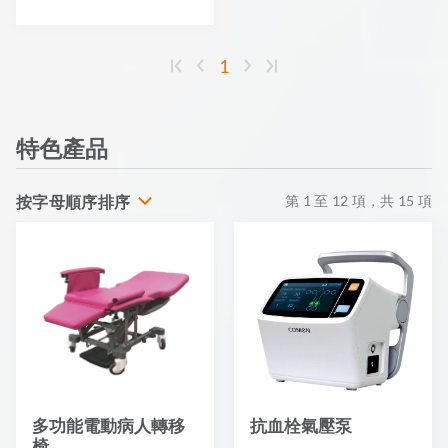
1
特色產品
按字母順序排序
第
1
至
12
項，共
15
項
多功能電動病人轉移
抗血栓氣壓泵
椅